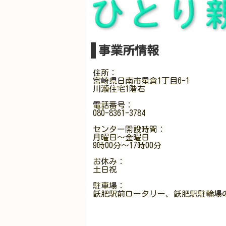
事業所情報
住所：
宮崎県日南市星倉1丁目6-1
川瀬住宅1階右
電話番号：
080-8361-3784
センター開設時間：
月曜日〜金曜日
9時00分～17時00分
お休み：
土日祝
駐車場：
飫肥駅前ロータリー、飫肥駅駐輪場